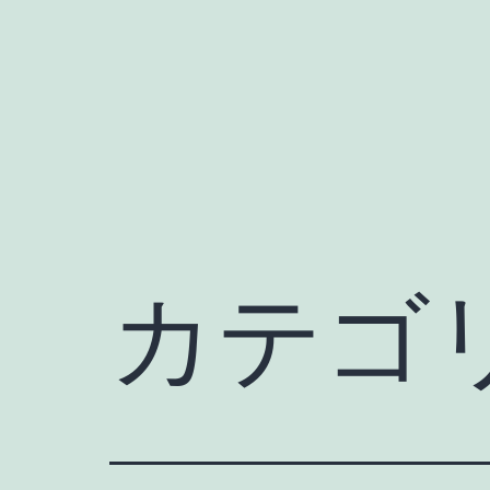
コ
ン
テ
ン
ツ
へ
ス
キ
カテゴ
ッ
プ